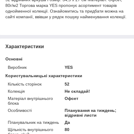
80г/м2 Торгова марка YES пропонує асортимент товарів
однойменної колекції. Ознайомитись та придбати можна на
сайті компанії, ввівши у рядок пошуку найменування колекції.
Характеристики
Основні
Виробник
YES
Користувальницькі характеристики
Кількість сторінок
52
Колекція
Не складай!
Матеріал внутрішнього
Офсет
блока
Особливості
Планування на тиждень;
відривні листи
Планувальник на тиждень
Да
Щільність внутрішнього
80