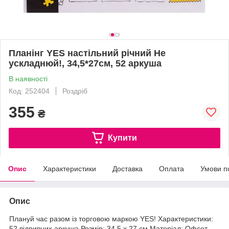
Планінг YES настільний річний Не
ускладнюй!, 34,5*27см, 52 аркуша
В наявності
Код: 252404
Роздріб
355
₴
Купити
Опис
Характеристики
Доставка
Оплата
Умови п
Опис
Плануй час разом із торговою маркою YES! Характеристики:
52 відривних аркуша Розмір: 34,5 x 27 см Матеріал: Офсет,