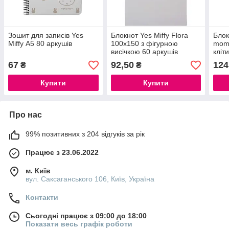
Зошит для записів Yes
Блокнот Yes Miffy Flora
Блок
Miffy А5 80 аркушів
100x150 з фігурною
mome
висічкою 60 аркушів
кліт
клітинка
67
92,50
124
₴
₴
Купити
Купити
Про нас
99% позитивних з 204 відгуків за рік
Працює з 23.06.2022
м. Київ
вул. Саксаганського 106, Київ, Україна
Контакти
Сьогодні працює з 09:00 до 18:00
Показати весь графік роботи