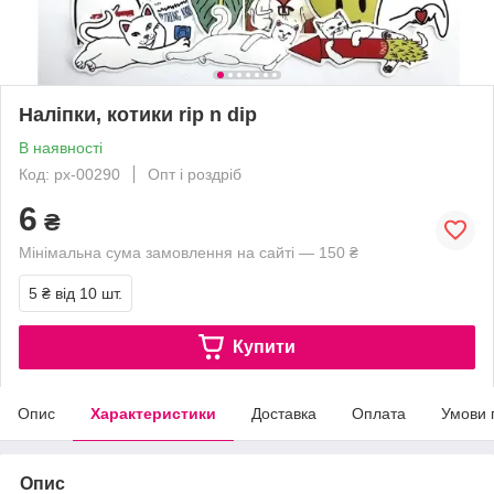
Наліпки, котики rip n dip
В наявності
Код: px-00290
Опт і роздріб
6
₴
Мінімальна сума замовлення на сайті — 150 ₴
5 ₴
від 10 шт.
Купити
Опис
Характеристики
Доставка
Оплата
Умови 
Опис