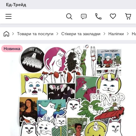
Ед-Трейд
Товари та послуги
Стікери та закладки
Наліпки
На
Новинка