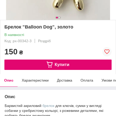
Брелок "Balloon Dog", золото
В наявності
Код: px-00342-3
Роздріб
150
₴
Купити
Опис
Характеристики
Доставка
Оплата
Умови п
Опис
Барвистий акриловий
брелок
для ключів, сумки у вигляді
собачки у сребристому кольорі, з рожевими деталями, які
роблять брелок акцентним.