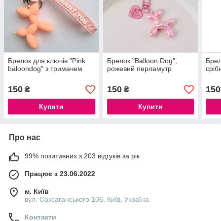
Брелок для ключів "Pink
Брелок "Balloon Dog",
Брел
baloondog" з тримачем
рожевий перламутр
сріб
150
150
150
₴
₴
Купити
Купити
Про нас
99% позитивних з 203 відгуків за рік
Працює з 23.06.2022
м. Київ
вул. Саксаганського 106, Київ, Україна
Контакти