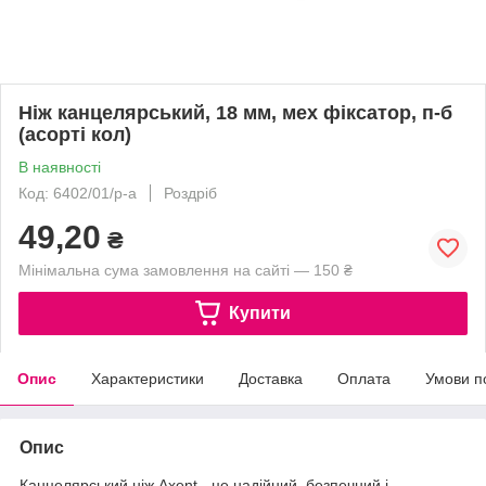
Ніж канцелярський, 18 мм, мех фіксатор, п-б
(асорті кол)
В наявності
Код: 6402/01/p-a
Роздріб
49,20
₴
Мінімальна сума замовлення на сайті — 150 ₴
Купити
Опис
Характеристики
Доставка
Оплата
Умови п
Опис
Канцелярський ніж Axent - це надійний, безпечний і