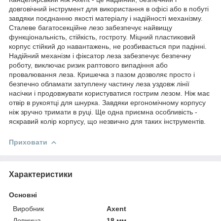
довговічний інструмент для використання в офісі або в побуті
завдяки поєднанню якості матеріалу і надійності механізму.
Сталеве багатосекційне лезо забезпечує найвищу
функціональність, стійкість, гостроту. Міцний пластиковий
корпус стійкий до навантажень, не розбивається при падінні.
Надійний механізм і фіксатор леза забезпечує безпечну
роботу, виключає ризик раптового випадіння або
провалювання леза. Кришечка з пазом дозволяє просто і
безпечно обламати затуплену частину леза уздовж лінії
насічки і продовжувати користуватися гострим лезом. Ніж має
отвір в рукоятці для шнурка. Завдяки ергономічному корпусу
ніж зручно тримати в руці. Ще одна приємна особливість -
яскравий колір корпусу, що незвично для таких інструментів.
Приховати
Характеристики
Основні
Виробник
Axent
Довжина
18 мм