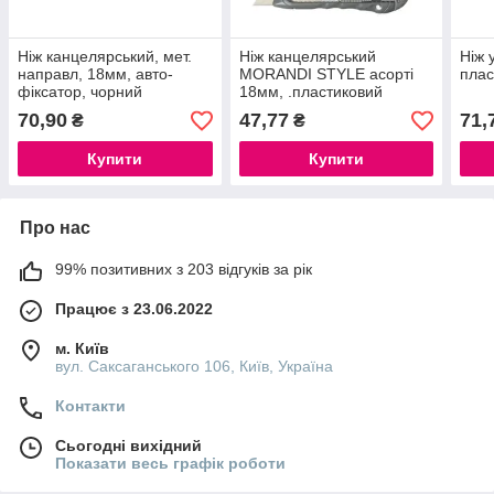
Ніж канцелярський, мет.
Ніж канцелярський
Ніж 
направл, 18мм, авто-
MORANDI STYLE асорті
плас
фіксатор, чорний
18мм, .пластиковий
.корпус, мех.фіксатор
70,90
47,77
71,
₴
₴
леза
Купити
Купити
Про нас
99% позитивних з 203 відгуків за рік
Працює з 23.06.2022
м. Київ
вул. Саксаганського 106, Київ, Україна
Контакти
Сьогодні вихідний
Показати весь графік роботи