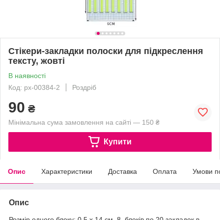
Стікери-закладки полоски для підкреслення
тексту, жовті
В наявності
Код: px-00384-2
Роздріб
90
₴
Мінімальна сума замовлення на сайті — 150 ₴
Купити
Опис
Характеристики
Доставка
Оплата
Умови п
Опис
Розмір одного блоку: 0,5 х 14 см, 8 блоків по 20 закладок в