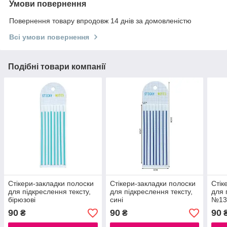
Умови повернення
Повернення товару впродовж 14 днів за домовленістю
Всі умови повернення
Подібні товари компанії
Стікери-закладки полоски
Стікери-закладки полоски
Стік
для підкреслення тексту,
для підкреслення тексту,
для 
бірюзові
сині
№1
90
90
90
₴
₴