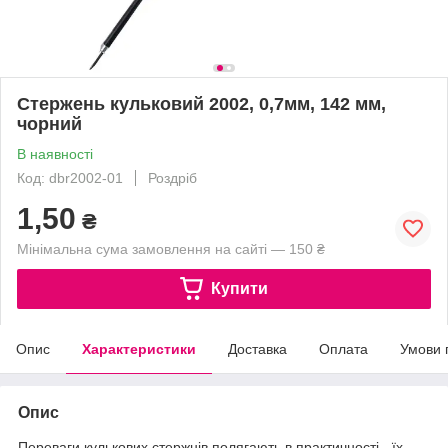
Стержень кульковий 2002, 0,7мм, 142 мм,
чорний
В наявності
Код: dbr2002-01
Роздріб
1,50
₴
Мінімальна сума замовлення на сайті — 150 ₴
Купити
Опис
Характеристики
Доставка
Оплата
Умови 
Опис
Переваги кулькових стержнів полягають в практичності - їх