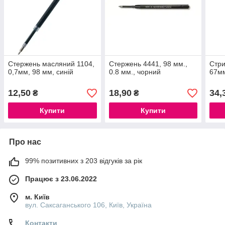
Стержень масляний 1104,
Стержень 4441, 98 мм.,
Стри
0,7мм, 98 мм, синій
0.8 мм., чорний
67мм
12,50
18,90
34,
₴
₴
Купити
Купити
Про нас
99% позитивних з 203 відгуків за рік
Працює з 23.06.2022
м. Київ
вул. Саксаганського 106, Київ, Україна
Контакти