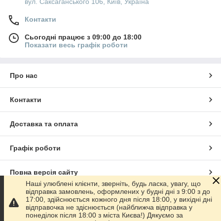
вул. Саксаганського 106, Київ, Україна
Контакти
Сьогодні працює з 09:00 до 18:00
Показати весь графік роботи
Про нас
Контакти
Доставка та оплата
Графік роботи
Повна версія сайту
Наші улюблені клієнти, зверніть, будь ласка, увагу, що
відправка замовлень, оформлених у будні дні з 9:00 з до
Сайт створено на маркетплейсі
Prom.ua
17:00, здійснюється кожного дня після 18:00, у вихідні дні
відправочка не здіснюється (найближча відправка у
понеділок після 18:00 з міста Києва!) Дякуємо за
Політика конфіденційності