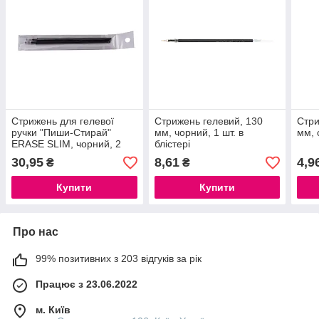
Стрижень для гелевої
Стрижень гелевий, 130
Стри
ручки "Пиши-Стирай"
мм, чорний, 1 шт. в
мм, 
ERASE SLIM, чорний, 2
блістері
шт. в блістері
30,95
8,61
4,9
₴
₴
Купити
Купити
Про нас
99% позитивних з 203 відгуків за рік
Працює з 23.06.2022
м. Київ