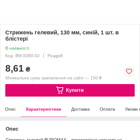
Стрижень гелевий, 130 мм, синій, 1 шт. в
блістері
В наявності
Код: BM.8380-02
Роздріб
8,61
₴
Мінімальна сума замовлення на сайті — 150 ₴
Купити
Опис
Характеристики
Доставка
Оплата
Умови 
Опис
Стрижень гелевий BUROMAX – високоякісне чорнило на