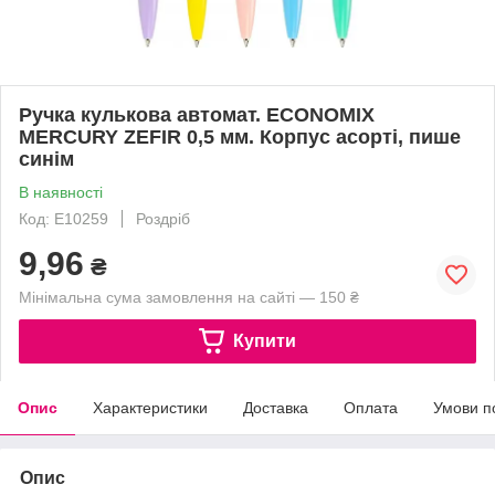
Ручка кулькова автомат. ECONOMIX
MERCURY ZEFIR 0,5 мм. Корпус асорті, пише
синім
В наявності
Код: E10259
Роздріб
9,96
₴
Мінімальна сума замовлення на сайті — 150 ₴
Купити
Опис
Характеристики
Доставка
Оплата
Умови п
Опис