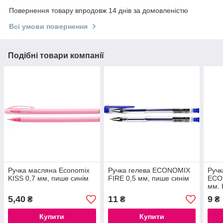
Повернення товару впродовж 14 днів за домовленістю
Всі умови повернення
Подібні товари компанії
Ручка масляна Economix
Ручка гелева ECONOMIX
Ручк
KISS 0,7 мм, пише синім
FIRE 0,5 мм, пише синім
ECO
мм. 
сині
5,40
11
9
₴
₴
₴
Купити
Купити