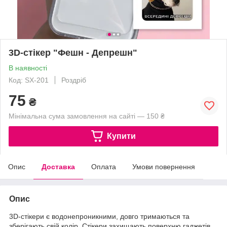
3D-стікер "Фешн - Депрешн"
В наявності
Код: SX-201
Роздріб
75
₴
Мінімальна сума замовлення на сайті — 150 ₴
Купити
Опис
Доставка
Оплата
Умови повернення
Опис
3D-стікери є водонепроникними, довго тримаються та
зберігають свій колір. Стікери захищають поверхню гаджетів