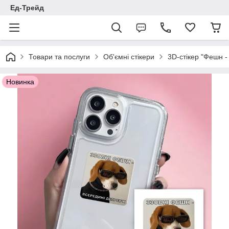
Ед-Трейд
Товари та послуги
Об'ємні стікери
3D-стікер "Фешн 
Новинка