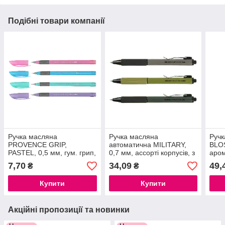
Подібні товари компанії
Ручка масляна
Ручка масляна
Ручк
PROVENCE GRIP,
автоматична MILITARY,
BLO
PASTEL, 0,5 мм, гум. грип,
0,7 мм, ассорті корпусів, з
аром
тригр. корпус, сині
гумови грипом, сині
чорн
7,70
34,09
49,
₴
₴
чорнила
чорнила
Купити
Купити
Акційні пропозиції та новинки