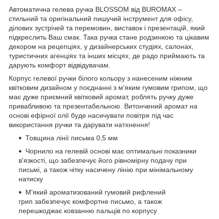
Автоматична гелева ручка BLOSSOM від BUROMAX –
стильний та оригінальний пишучий інструмент для офісу,
ділових зустрічей та перемовин, виставок і презентацій, який
підкреслить Ваш смак. Така ручка стане родзинкою та цікавим
декором на рецепціях, у дизайнерських студіях, салонах,
туристичних агенціях та інших місцях, де радо приймають та
дарують комфорт відвідувачам.
Корпус гелевої ручки білого кольору з нанесеним ніжним
квітковим дизайном у поєднанні з м'яким гумовим грипом, що
має дуже приємний квітковий аромат, роблять ручку дуже
привабливою та презентабельною. Витончений аромат на
основі ефірної олії буде насичувати повітря під час
використання ручки та дарувати натхнення!
Товщина лінії письма 0,5 мм
Чорнило на гелевій основі має оптимальні показники
в'язкості, що забезпечує його рівномірну подачу при
письмі, а також чітку насичену лінію при мінімальному
натиску
М'який ароматизований гумовий рифлений
грип забезпечує комфортне письмо, а також
перешкоджає ковзанню пальців по корпусу