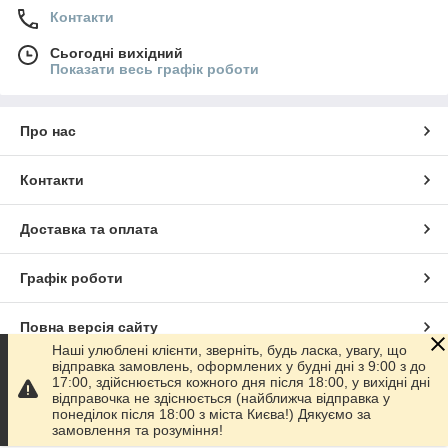
Контакти
Сьогодні вихідний
Показати весь графік роботи
Про нас
Контакти
Доставка та оплата
Графік роботи
Повна версія сайту
Наші улюблені клієнти, зверніть, будь ласка, увагу, що
відправка замовлень, оформлених у будні дні з 9:00 з до
Сайт створено на маркетплейсі
Prom.ua
17:00, здійснюється кожного дня після 18:00, у вихідні дні
відправочка не здіснюється (найближча відправка у
понеділок після 18:00 з міста Києва!) Дякуємо за
Політика конфіденційності
замовлення та розуміння!