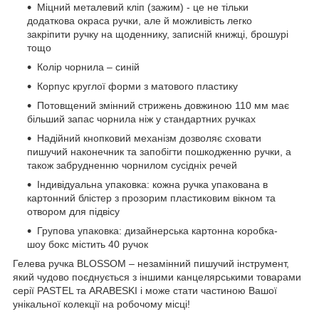
Міцний металевий кліп (зажим) - це не тільки
додаткова окраса ручки, але й можливість легко
закріпити ручку на щоденнику, записній книжці, брошурі
тощо
Колір чорнила – синій
Корпус круглої форми з матового пластику
Потовщений змінний стрижень довжиною 110 мм має
більший запас чорнила ніж у стандартних ручках
Надійний кнопковий механізм дозволяє сховати
пишучий наконечник та запобігти пошкодженню ручки, а
також забрудненню чорнилом сусідніх речей
Індивідуальна упаковка: кожна ручка упакована в
картонний блістер з прозорим пластиковим вікном та
отвором для підвісу
Групова упаковка: дизайнерська картонна коробка-
шоу бокс містить 40 ручок
Гелева ручка BLOSSOM – незамінний пишучий інструмент,
який чудово поєднується з іншими канцелярськими товарами
серії PASTEL та ARABESKI і може стати частиною Вашої
унікальної колекції на робочому місці!