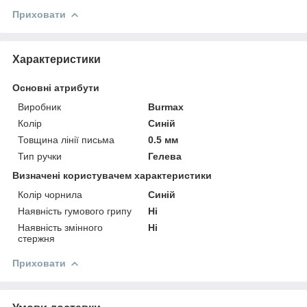
Приховати
Характеристики
Основні атрибути
Виробник
Burmax
Колір
Синій
Товщина лінії письма
0.5 мм
Тип ручки
Гелева
Визначені користувачем характеристики
Колір чорнила
Синій
Наявність гумового грипу
Ні
Наявність змінного
Ні
стержня
Приховати