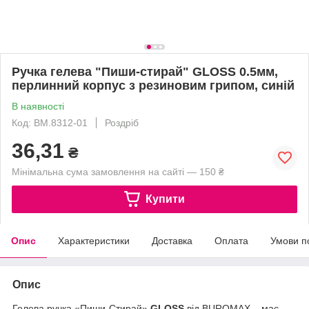
Ручка гелева "Пиши-стирай" GLOSS 0.5мм,
перлинний корпус з резиновим грипом, синій
В наявності
Код: BM.8312-01
Роздріб
36,31
₴
Мінімальна сума замовлення на сайті — 150 ₴
Купити
Опис
Характеристики
Доставка
Оплата
Умови п
Опис
Гелева ручка «Пиши-Стирай»
GLOSS
від BUROMAX – має