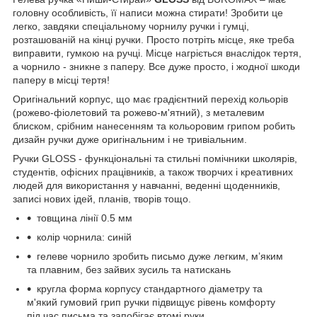
головну особливість, її написи можна стирати! Зробити це
легко, завдяки спеціальному чорнилу ручки і гумці,
розташованій на кінці ручки. Просто потріть місце, яке треба
виправити, гумкою на ручці. Місце нагріється внаслідок тертя,
а чорнило - зникне з паперу. Все дуже просто, і жодної шкоди
паперу в місці тертя!
Оригінальний корпус, що має градієнтний перехід кольорів
(рожево-фіолетовий та рожево-м'ятний), з металевим
блиском, срібним нанесенням та кольоровим грипом робить
дизайн ручки дуже оригінальним і не тривіальним.
Ручки GLOSS - функціональні та стильні помічники школярів,
студентів, офісних працівників, а також творчих і креативних
людей для використання у навчанні, веденні щоденників,
записі нових ідей, планів, творів тощо.
товщина лінії 0.5 мм
колір чорнила: синій
гелеве чорнило зробить письмо дуже легким, м’яким
та плавним, без зайвих зусиль та натискань
кругла форма корпусу стандартного діаметру та
м'який гумовий грип ручки підвищує рівень комфорту
під час письма та запобігає втомі руки