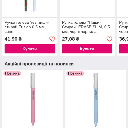
Ручка гелева Yes пиши-
Ручка гелева "Пиши-
Ручк
стирай Fusion 0,5 мм,
Стирай" ERASE SLIM, 0.5
Стир
синя
мм, чорні чорнила
чор
41,90
27,08
36,
₴
₴
Купити
Купити
Акційні пропозиції та новинки
Новинка
Новинка