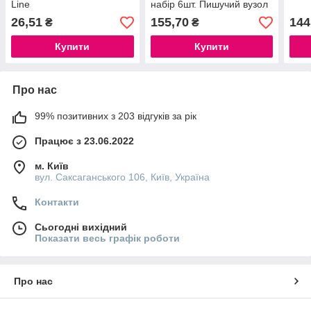
Line
набір 6шт. Пишучий вузол
у формі пензлика
26,51
155,70
144
₴
₴
Купити
Купити
Про нас
99% позитивних з 203 відгуків за рік
Працює з 23.06.2022
м. Київ
вул. Саксаганського 106, Київ, Україна
Контакти
Сьогодні вихідний
Показати весь графік роботи
Про нас