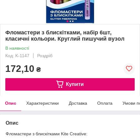
Фломастери з блискітками, набір 6шт,
класичні кольори. Круглий пишучий вузол
В наявності
Код: K-1147
Роздріб
172,10
₴
Купити
Опис
Характеристики
Доставка
Оплата
Умови п
Опис
Фломастери з блискітками Kite Creative: