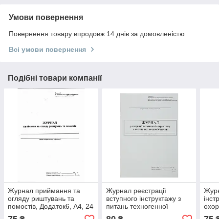
Умови повернення
Повернення товару впродовж 14 днів за домовленістю
Всі умови повернення
Подібні товари компанії
Журнал приймання та
Журнал реєстрації
Журн
огляду риштувань та
вступного інструктажу з
інст
помостів, Додаток6, А4, 24
питань техногенної
охор
арк.
безпеки дод.3 24 арк
робо