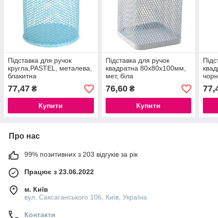
Підставка для ручок
Підставка для ручок
Підс
кругла,PASTEL, металева,
квадратна 80х80х100мм,
квад
блакитна
мет, біла
чор
77,47
76,60
77,
₴
₴
Купити
Купити
Про нас
99% позитивних з 203 відгуків за рік
Працює з 23.06.2022
м. Київ
вул. Саксаганського 106, Київ, Україна
Контакти