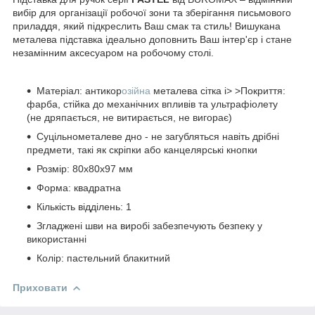
вибір для організації робочої зони та зберігання письмового
приладдя, який підкреслить Ваш смак та стиль! Вишукана
металева підставка ідеально доповнить Ваш інтер'єр і стане
незамінним аксесуаром на робочому столі.
Матеріал: антикор
озійна
металева сітка i> >Покриття:
фарба, стійка до механічних впливів та ультрафіолету
(не дряпається, не витирається, не вигорає)
Суцільнометалеве дно - не загубляться навіть дрібні
предмети, такі як скріпки або канцелярські кнопки
Розмір: 80х80х97 мм
Форма: квадратна
Кількість відділень: 1
Згладжені шви на виробі забезпечують безпеку у
використанні
Колір: пастельний блакитний
Приховати