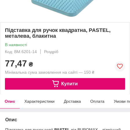
Підставка для ручок квадратна, PASTEL,
металева, блакитна
В наявності
Код: BM.6201-14
Роздріб
77,47
₴
Мінімальна сума замовлення на сайті — 150 ₴
Купити
Опис
Характеристики
Доставка
Оплата
Умови п
Опис
Підставка для ручок серії
PASTEL
від BUROMAX – відмінний