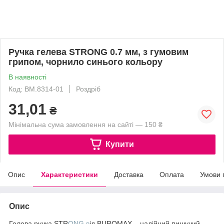
Ручка гелева STRONG 0.7 мм, з гумовим
грипом, чорнило синього кольору
В наявності
Код: BM.8314-01
Роздріб
31,01
₴
Мінімальна сума замовлення на сайті — 150 ₴
Купити
Опис
Характеристики
Доставка
Оплата
Умови 
Опис
Гелева ручка STR
ONG в
ід BUROMAX – надійний пишучий