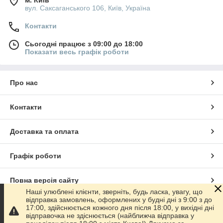
м. Київ
вул. Саксаганського 106, Київ, Україна
Контакти
Сьогодні працює з 09:00 до 18:00
Показати весь графік роботи
Про нас
Контакти
Доставка та оплата
Графік роботи
Повна версія сайту
Наші улюблені клієнти, зверніть, будь ласка, увагу, що
відправка замовлень, оформлених у будні дні з 9:00 з до
Сайт створено на маркетплейсі
Prom.ua
17:00, здійснюється кожного дня після 18:00, у вихідні дні
відправочка не здіснюється (найближча відправка у