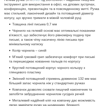
інструмент для використання в офісі, на ділових зустрічах,
конференціях, презентаціях та в повсякденному житті. Ручка
має стильний, лаконічний дизайн та потовщений діаметр
копусу, що зручно тримати в міжній чоловічій руці.
Товщина лінії письма 0,7 мм
Чорнило на гелевій основі має оптимальні показники
в'язкості, що забеспечує його рівномірну подачу при
письмі, а також чітку насичену лінію письма при
мінімальному натиску
Колір чорнила – синій
М'який гумовий грип забезпечує комфорт при письмі
та перешкоджає ковзанню пальців по корпусу
Круглий потовщений корпус чорного кольору з
глянцевого пластику
Змінний потовщений стрижень довжиною 132 мм має
більший запас чорнила ніж у стандартних ручках
Ковпачок дозволяє сховати пишучий наконечник та
запобігти забрудненню чорнилом сусідніх речей
Металевий надійний кліп на ковпачку дає можливість
легко закріпити ручку на щоденнику, блокноті,