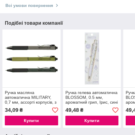
Всі умови повернення
Подібні товари компанії
Ручка масляна
Ручка гелева автоматична
Ручк
автоматична MILITARY,
BLOSSOM, 0.5 мм,
BLO
0,7 мм, ассорті корпусів, з
ароматний грип, Ірис, сині
аром
гумови грипом, сині
чорнила, в блістері
сині
34,09
49,48
49,
₴
₴
чорнила
Купити
Купити