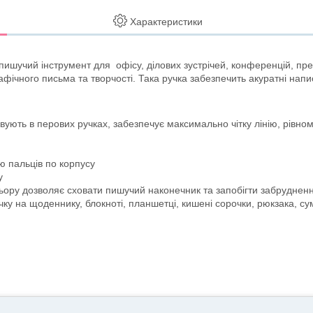
Характеристики
пишучий інструмент для офісу, ділових зустрічей, конференцій, през
афічного письма та творчості. Така ручка забезпечить акуратні нап
ують в перових ручках, забезпечує максимально чітку лінію, рівномі
ю пальців по корпусу
ру
льору дозволяє сховати пишучий наконечник та запобігти забруднен
чку на щоденнику, блокноті, планшетці, кишені сорочки, рюкзака, с