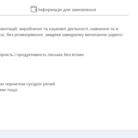
Інформація для замовлення
ентацій, виробничої та наукової діяльності, навчання та в
иси, без розмазування, завдяки швидшому висиханню рідкого
рність і продуктивність письма без втоми
ню чорнилом сусідніх речей
умки тощо