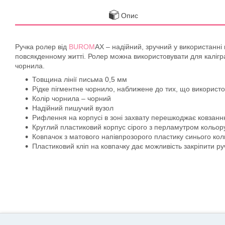
Опис
Ручка ролер від
BUROM
AX – надійний, зручний у використанні 
повсякденному житті. Ролер можна використовувати для калігр
чорнила.
Товщина лінії письма 0,5 мм
Рідке пігментне чорнило, наближене до тих, що використов
Колір чорнила – чорний
Надійний пишучий вузол
Рифлення на корпусі в зоні захвату перешкоджає ковзанн
Круглий пластиковий корпус сірого з перламутром кольо
Ковпачок з матового напівпрозорого пластику синього ко
Пластиковий кліп на ковпачку дає можливість закріпити ру