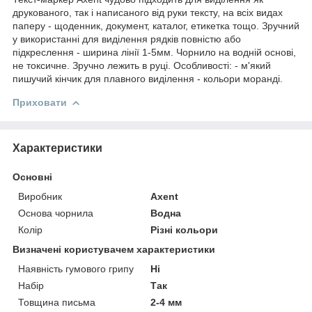
друкованого, так і написаного від руки тексту, на всіх видах
паперу - щоденник, документ, каталог, етикетка тощо. Зручний
у використанні для виділення рядків повністю або
підкреслення - ширина лінії 1-5мм. Чорнило на водній основі,
не токсичне. Зручно лежить в руці. Особливості: - м'який
пишучий кінчик для плавного виділення - кольори моранді.
Приховати
Характеристики
Основні
Виробник
Axent
Основа чорнила
Водна
Колір
Різні кольори
Визначені користувачем характеристики
Наявність гумового грипу
Ні
Набір
Так
Товщина письма
2-4 мм