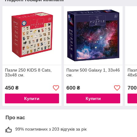
Пазли 250 KIDS 8 Cats,
Пазли 500 Galaxy 1, 33х46
Пазл
33х48 см.
см.
48х6
450
600
700
₴
₴
Купити
Купити
Про нас
99% позитивних з 203 відгуків за рік