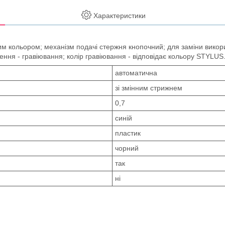
Характеристики
м кольором; механізм подачі стержня кнопочний; для заміни вико
ння - гравіювання; колір гравіювання - відповідає кольору STYLUS
автоматична
зі змінним стрижнем
0,7
синій
пластик
чорний
так
ні