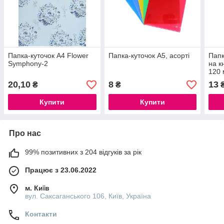
Папка-куточок А4 Flower
Папка-куточок А5, асорті
Папк
Symphony-2
на к
120 
"гля
20,10
8
13
₴
₴
Купити
Купити
Про нас
99% позитивних з 204 відгуків за рік
Працює з 23.06.2022
м. Київ
вул. Саксаганського 106, Київ, Україна
Контакти