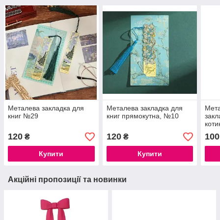
Металева закладка для
Металева закладка для
Мета
книг №29
книг прямокутна, №10
закл
коти
120
120
100
₴
₴
Купити
Купити
Акційні пропозиції та новинки