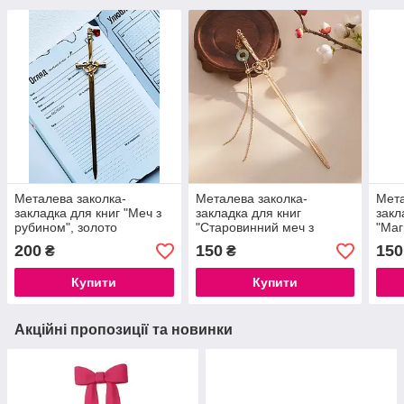
Металева заколка-
Металева заколка-
Мета
закладка для книг "Меч з
закладка для книг
закл
рубином", золото
"Старовинний меч з
"Маг
ланцюжком", золото
200
150
150
₴
₴
Купити
Купити
Акційні пропозиції та новинки