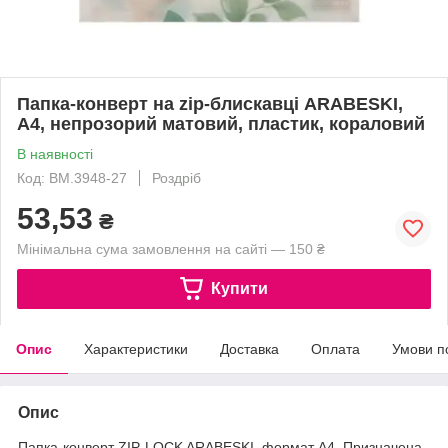
Папка-конверт на zip-блискавці ARABESKI,
А4, непрозорий матовий, пластик, кораловий
В наявності
Код: BM.3948-27
Роздріб
53,53
₴
Мінімальна сума замовлення на сайті — 150 ₴
Купити
Опис
Характеристики
Доставка
Оплата
Умови п
Опис
Папка-конверт ZIP-LOCK ARABESKI, формат А4. Призначена