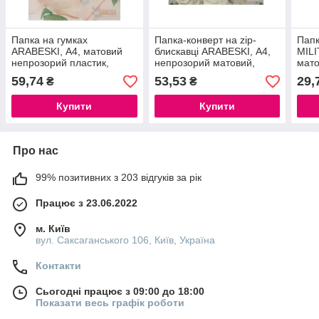
Папка на гумках
Папка-конверт на zip-
Папк
ARABESKI, А4, матовий
блискавці ARABESKI, А4,
MILI
непрозорий пластик,
непрозорий матовий,
мато
кораловий
пластик, світло-сірий
59,74
53,53
29,
₴
₴
Купити
Купити
Про нас
99% позитивних з 203 відгуків за рік
Працює з 23.06.2022
м. Київ
вул. Саксаганського 106, Київ, Україна
Контакти
Сьогодні працює з 09:00 до 18:00
Показати весь графік роботи