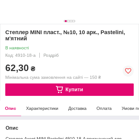
Степлер MINI пласт., №10, 10 арк., Pastelini,
м'ятний
В наявності
Код: 4910-18-a
Роздріб
62,30
₴
Мінімальна сума замовлення на сайті — 150 ₴
Купити
Опис
Характеристики
Доставка
Оплата
Умови п
Опис
Степлер Axent MINI Pastelini 4910-18-A призначений для