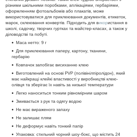
різними шкільними поробками, аплікаціями, гербаріями,
оформленням фотоальбомів або плакатів, може
використовуватися для приклеювання документів, етикеток,
марок, склеювання конвертів. Підходить для в
икор
истання в
школі, садочку, творчих гуртках та майстер-класах, а також у
діловодстві та побуті.
Маса нетто: 9 г
Для приклеювання паперу, картону, тканини,
гербарію
Ковпачок запобігає висиханню клею
Виготовлений на основі PVP (полівінілпіролідон), який
має найкращі клейкі властивості у виробництві клею-
олівця та зберігає їх навіть за низької температури
Легко наноситься тонким рівномірним шаром
Змивається з рук та одягу водою
Не має вираженого запаху
Не залишає плям
Не деформує навіть тонкий папір
Упаковка: стильний чорний шоу-бокс, що містить 24