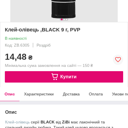
Клей-олiвець ,BLACK 9 г, PVP
В наявності
Код: ZB.6305
Роздріб
14,48
₴
Мінімальна сума замовлення на сайті — 150 ₴
Купити
Опис
Характеристики
Доставка
Оплата
Умови п
Опис
Клей-олівець
серії
BLACK
від
ZiBi
має лаконічний та
стильний дизайн тюбика. Такий клей чудово впорається з