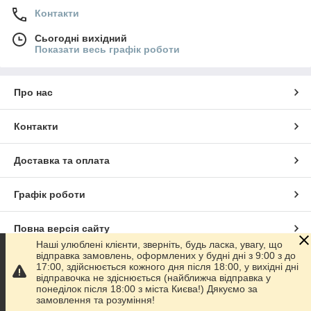
Контакти
Сьогодні вихідний
Показати весь графік роботи
Про нас
Контакти
Доставка та оплата
Графік роботи
Повна версія сайту
Наші улюблені клієнти, зверніть, будь ласка, увагу, що
відправка замовлень, оформлених у будні дні з 9:00 з до
Сайт створено на маркетплейсі
Prom.ua
17:00, здійснюється кожного дня після 18:00, у вихідні дні
відправочка не здіснюється (найближча відправка у
понеділок після 18:00 з міста Києва!) Дякуємо за
Політика конфіденційності
замовлення та розуміння!