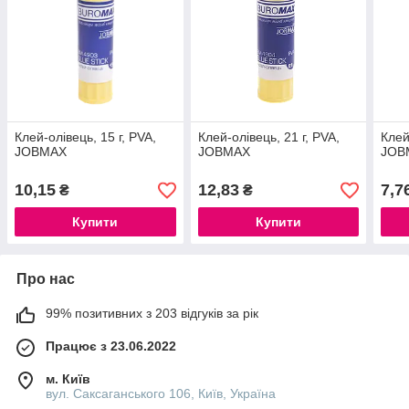
Клей-олiвець, 15 г, PVA,
Клей-олiвець, 21 г, PVA,
Клей
JOBMAX
JOBMAX
JOB
10,15
12,83
7,7
₴
₴
Купити
Купити
Про нас
99% позитивних з 203 відгуків за рік
Працює з 23.06.2022
м. Київ
вул. Саксаганського 106, Київ, Україна