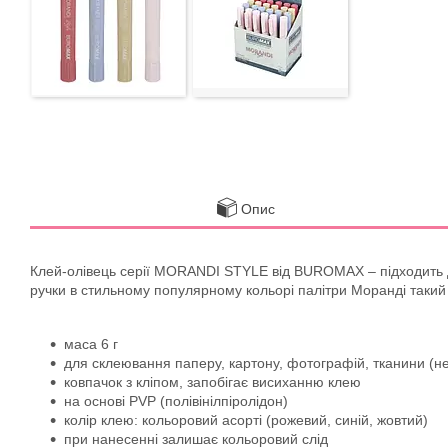
Опис
Клей-олівець серії MORANDI STYLE від BUROMAX – підходить для
ручки в стильному популярному кольорі палітри Моранді такий
маса 6 г
для склеювання паперу, картону, фотографій, тканини (н
ковпачок з кліпом, запобігає висиханню клею
на основі PVР (полівінілпіролідон)
колір клею: кольоровий асорті (рожевий, синій, жовтий)
при нанесенні залишає кольоровий слід