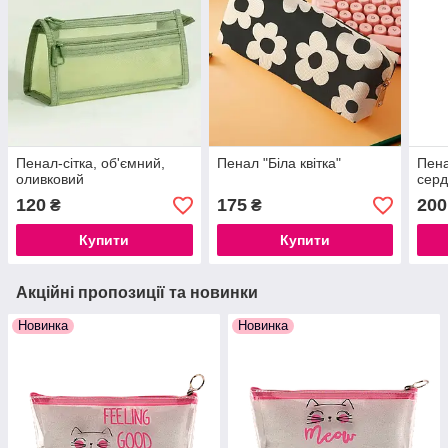
Пенал-сітка, об'ємний,
Пенал "Біла квітка"
Пена
оливковий
серд
120
175
200
₴
₴
Купити
Купити
Акційні пропозиції та новинки
Новинка
Новинка