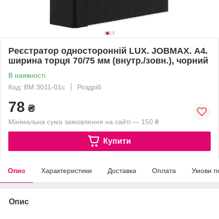
Реєстратор односторонній LUX. JOBMAX. А4.
ширина торця 70/75 мм (внутр./зовн.), чорний
В наявності
Код: BM.3011-01c
Роздріб
78
₴
Мінімальна сума замовлення на сайті — 150 ₴
Купити
Опис
Характеристики
Доставка
Оплата
Умови п
Опис