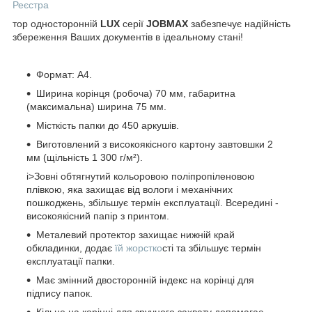
Реєстра
тор односторонній
LUX
серії
JOBMAX
забезпечує надійність
збереження Ваших документів в ідеальному стані!
Формат: А4.
Ширина корінця (робоча) 70 мм, габаритна
(максимальна) ширина 75 мм.
Місткість папки до 450 аркушів.
Виготовлений з високоякісного картону завтовшки 2
мм (щільність 1 300 г/м²).
i>Зовні обтягнутий кольоровою поліпропіленовою
плівкою, яка захищає від вологи і механічних
пошкоджень, збільшує термін експлуатації. Всередині -
високоякісний папір з принтом.
Металевий протектор захищає нижній край
обкладинки, додає
їй жорстко
сті та збільшує термін
експлуатації папки.
Має змінний двосторонній індекс на корінці для
підпису папок.
Кільце на корінці для зручного захвату допомагає