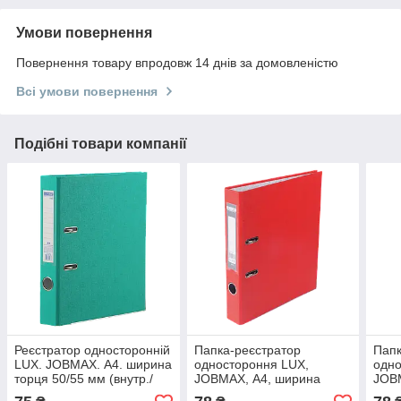
Умови повернення
Повернення товару впродовж 14 днів за домовленістю
Всі умови повернення
Подібні товари компанії
Реєстратор односторонній
Папка-реєстратор
Папк
LUX. JOBMAX. А4. ширина
одностороння LUX,
одно
торця 50/55 мм (внутр./
JOBMAX, А4, ширина
JOB
зовн.), бірюзовий
торця 50 мм, червона
торц