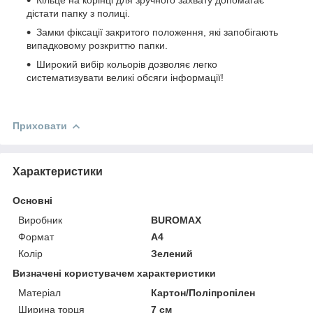
дістати папку з полиці.
Замки фіксації закритого положення, які запобігають
випадковому розкриттю папки.
Широкий вибір кольорів дозволяє легко
систематизувати великі обсяги інформації!
Приховати
Характеристики
Основні
Виробник
BUROMAX
Формат
A4
Колір
Зелений
Визначені користувачем характеристики
Матеріал
Картон/Поліпропілен
Ширина торця
7 см