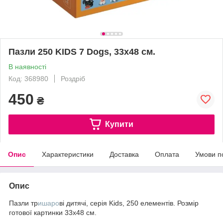
Пазли 250 KIDS 7 Dogs, 33х48 см.
В наявності
Код: 368980
Роздріб
450
₴
Купити
Опис
Характеристики
Доставка
Оплата
Умови п
Опис
Пазли тр
ишаро
ві дитячі, серія Kids, 250 елементів. Розмір
готової картинки 33х48 см.