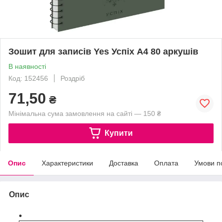
Зошит для записів Yes Успіх А4 80 аркушів
В наявності
Код: 152456
Роздріб
71,50
₴
Мінімальна сума замовлення на сайті — 150 ₴
Купити
Опис
Характеристики
Доставка
Оплата
Умови п
Опис