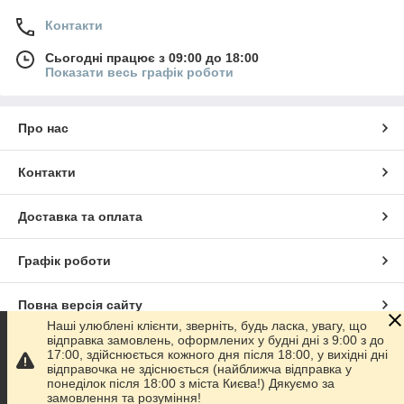
Контакти
Сьогодні працює з 09:00 до 18:00
Показати весь графік роботи
Про нас
Контакти
Доставка та оплата
Графік роботи
Повна версія сайту
Наші улюблені клієнти, зверніть, будь ласка, увагу, що
відправка замовлень, оформлених у будні дні з 9:00 з до
Сайт створено на маркетплейсі
Prom.ua
17:00, здійснюється кожного дня після 18:00, у вихідні дні
відправочка не здіснюється (найближча відправка у
понеділок після 18:00 з міста Києва!) Дякуємо за
Політика конфіденційності
замовлення та розуміння!