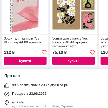
Зошит для записів Yes
Зошит для записів Yes
Зоши
Blooming А4 80 аркушів
Flowers 48 А4 аркушів
інте
клітинка крафт
у клі
м2, 
112
75,10
120
₴
₴
УФ л
Купити
Купити
Про нас
99% позитивних з 203 відгуків за рік
Працює з 23.06.2022
м. Київ
вул. Саксаганського 106, Київ, Україна