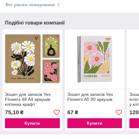
Всі умови повернення
Подібні товари компанії
Зошит для записів Yes
Зошит для записів Yes
Зоши
Flowers 48 А4 аркушів
Flowers А5 80 аркушів
інте
клітинка крафт
у клі
м2, 
75,10
67
120
₴
₴
УФ л
Купити
Купити