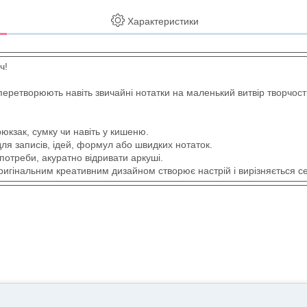
Характеристики
ч!
 перетворюють навіть звичайні нотатки на маленький витвір творчості
юкзак, сумку чи навіть у кишеню.
 для записів, ідей, формул або швидких нотаток.
 потреби, акуратно відривати аркуші.
оригінальним креативним дизайном створює настрій і вирізняється с