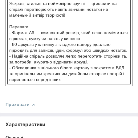
Яскраві, стильні та неймовірно зручні — ці зошити на
спіралі перетворюють навіть звичайні нотатки на
маленький витвір творчості!
Переваги:
- Формат А6 — компактний розмір, який легко поміститься
в рюкзак, сумку чи навіть у кишеню.
- 80 аркушів у клітинку з гладкого паперу ідеально
підходять для записів, ідей, формул або швидких нотаток.
- Надійна спіраль дозволяє легко перегортати сторінки та,
за потреби, акуратно відривати аркуші.
- Обкладинка з щільного білого картону з покриттям ВДЛ
та оригінальним креативним дизайном створює настрій і
вирізняється серед інших.
Приховати
Характеристики
Основні