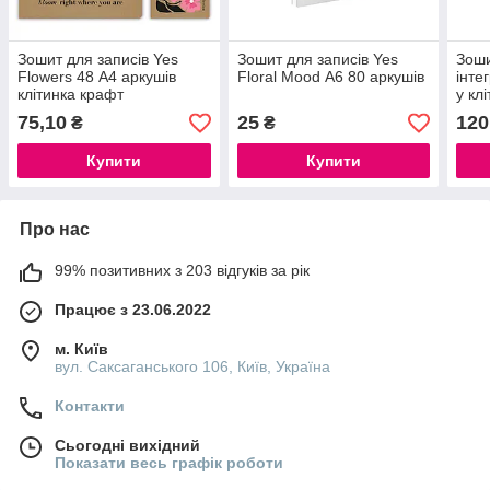
Зошит для записів Yes
Зошит для записів Yes
Зоши
Flowers 48 А4 аркушів
Floral Mood А6 80 аркушів
інте
клітинка крафт
у клі
м2, 
75,10
25
120
₴
₴
УФ л
Купити
Купити
Про нас
99% позитивних з 203 відгуків за рік
Працює з 23.06.2022
м. Київ
вул. Саксаганського 106, Київ, Україна
Контакти
Сьогодні вихідний
Показати весь графік роботи