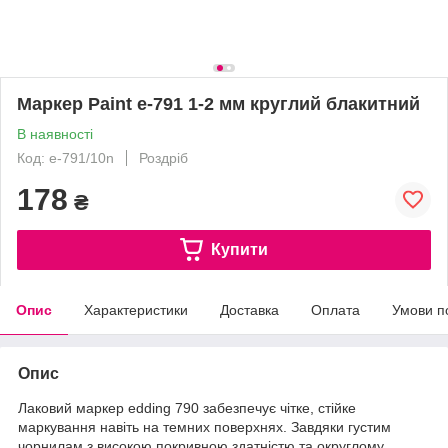
Маркер Paint e-791 1-2 мм круглий блакитний
В наявності
Код: e-791/10n
Роздріб
178
₴
Купити
Опис
Характеристики
Доставка
Оплата
Умови п
Опис
Лаковий маркер edding 790 забезпечує чітке, стійке
маркування навіть на темних поверхнях. Завдяки густим
чорнилам з високою покривною здатністю та округлому