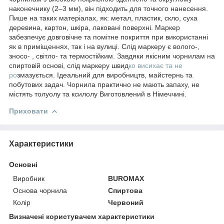
наконечнику (2–3 мм), він підходить для точного нанесення.
Пише на таких матеріалах, як: метал, пластик, скло, суха
деревина, картон, шкіра, лаковані поверхні. Маркер
забезпечує довговічне та помітне покриття при використанні
як в приміщеннях, так і на вулиці. Слід маркеру є волого-,
зносо- , світло- та термостійким. Завдяки якісним чорнилам на
спиртовій основі, слід маркеру швид
ко висихає та не
ро
змазується. Ідеальний для виробництв, майстернь та
побутових задач. Чорнила практично не мають запаху, не
містять толуолу та ксилолу Виготовлений в Німеччині.
Приховати
Характеристики
Основні
Виробник
BUROMAX
Основа чорнила
Спиртова
Колір
Червоний
Визначені користувачем характеристики