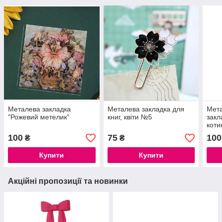
Металева закладка
Металева закладка для
Мета
"Рожевий метелик"
книг, квіти №5
закл
коти
100
75
100
₴
₴
Купити
Купити
Акційні пропозиції та новинки