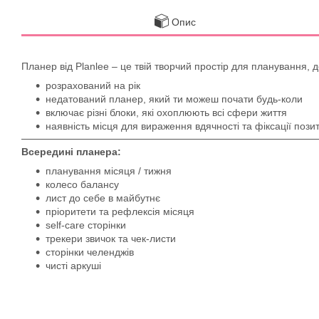
Опис
Планер від Planlee – це твій творчий простір для планування, 
розрахований на рік
недатований планер, який ти можеш почати будь-коли
включає різні блоки, які охоплюють всі сфери життя
наявність місця для вираження вдячності та фіксації пози
Всередині планера:
планування місяця / тижня
колесо балансу
лист до себе в майбутнє
пріоритети та рефлексія місяця
self-care сторінки
трекери звичок та чек-листи
сторінки челенджів
чисті аркуші