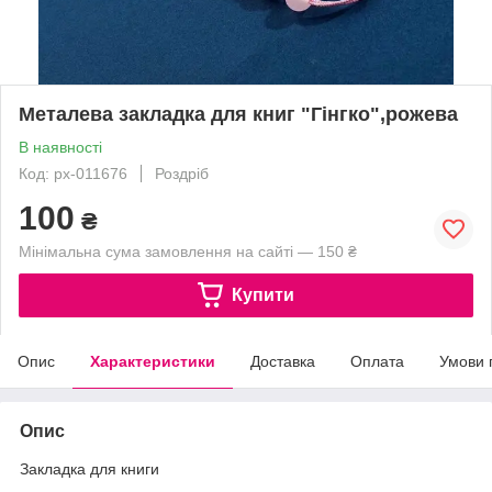
Металева закладка для книг "Гінгко",рожева
В наявності
Код: px-011676
Роздріб
100
₴
Мінімальна сума замовлення на сайті — 150 ₴
Купити
Опис
Характеристики
Доставка
Оплата
Умови 
Опис
Закладка для книги