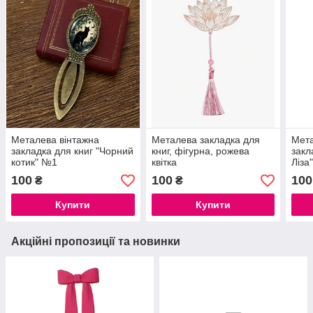
Металева вінтажна
Металева закладка для
Мета
закладка для книг "Чорний
книг, фігурна, рожева
закл
котик" №1
квітка
Ліза
100
100
100
₴
₴
Купити
Купити
Акційні пропозиції та новинки