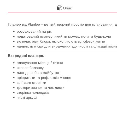
Опис
Планер від Planlee – це твій творчий простір для планування, 
розрахований на рік
недатований планер, який ти можеш почати будь-коли
включає різні блоки, які охоплюють всі сфери життя
наявність місця для вираження вдячності та фіксації пози
Всередині планера:
планування місяця / тижня
колесо балансу
лист до себе в майбутнє
пріоритети та рефлексія місяця
self-care сторінки
трекери звичок та чек-листи
сторінки челенджів
чисті аркуші