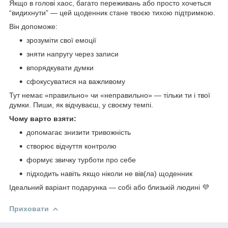
Якщо в голові хаос, багато переживань або просто хочеться
“видихнути” — цей щоденник стане твоєю тихою підтримкою.
Він допоможе:
зрозуміти свої емоції
зняти напругу через записи
впорядкувати думки
сфокусуватися на важливому
Тут немає «правильно» чи «неправильно» — тільки ти і твої
думки. Пиши, як відчуваєш, у своєму темпі.
Чому варто взяти:
допомагає знизити тривожність
створює відчуття контролю
формує звичку турботи про себе
підходить навіть якщо ніколи не вів(ла) щоденник
Ідеальний варіант подарунка — собі або близькій людині 💜
Приховати