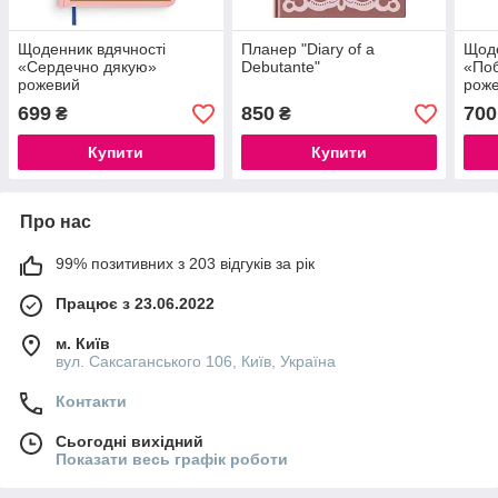
Щоденник вдячності
Планер "Diary of a
Щод
«Сердечно дякую»
Debutante"
«Поб
рожевий
рож
699
850
700
₴
₴
Купити
Купити
Про нас
99% позитивних з 203 відгуків за рік
Працює з 23.06.2022
м. Київ
вул. Саксаганського 106, Київ, Україна
Контакти
Сьогодні вихідний
Показати весь графік роботи