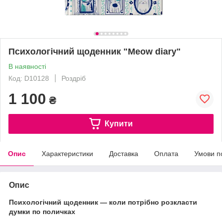
Психологічний щоденник "Meow diary"
В наявності
Код: D10128
Роздріб
1 100
₴
Купити
Опис
Характеристики
Доставка
Оплата
Умови п
Опис
Психологічний щоденник — коли потрібно розкласти
думки по поличках