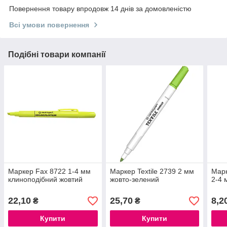
Повернення товару впродовж 14 днів за домовленістю
Всі умови повернення
Подібні товари компанії
Маркер Fax 8722 1-4 мм
Маркер Textile 2739 2 мм
Марк
клиноподібний жовтий
жовто-зелений
2-4 
22,10
25,70
8,2
₴
₴
Купити
Купити