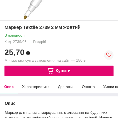
Маркер Textile 2739 2 мм жовтий
В наявності
Код: 2739/05
Роздріб
25,70
₴
Мінімальна сума замовлення на сайті — 150 ₴
Купити
Опис
Характеристики
Доставка
Оплата
Умови п
Опис
Маркер для написів, маркування, малювання на будь-яких
текстильних матеріалах (бавовна, шовк, льон та інші). Написи