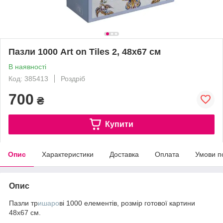
Пазли 1000 Art on Tiles 2, 48х67 см
В наявності
Код: 385413
Роздріб
700
₴
Купити
Опис
Характеристики
Доставка
Оплата
Умови п
Опис
Пазли тр
ишаро
ві 1000 елементів, розмір готової картини
48х67 см.