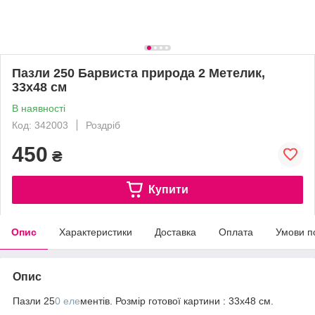
Пазли 250 Барвиста природа 2 Метелик,
33х48 см
В наявності
Код: 342003
Роздріб
450
₴
Купити
Опис
Характеристики
Доставка
Оплата
Умови п
Опис
Пазли 25
0 еле
ментів. Розмір готової картини : 33х48 см.