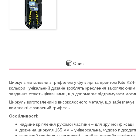
Опис
Циркуль металевий з грифелем у футлярі та принтом Kite K24-4
кольори і унікальний дизайн зроблять креслення захоплюючим 
завдання стають цікавішими, що допомагає підтримувати мотива
Циркуль виготовлений з високоякісного металу, що забезпечує 
комплекті є запасний грифель.
Особливості:
надійне кріплення рухомої частини – для зручної фіксації
довжина циркуля 165 мм – універсальна, чудово підходит
запасний грифель у комплекті – щоб за потреби замінити