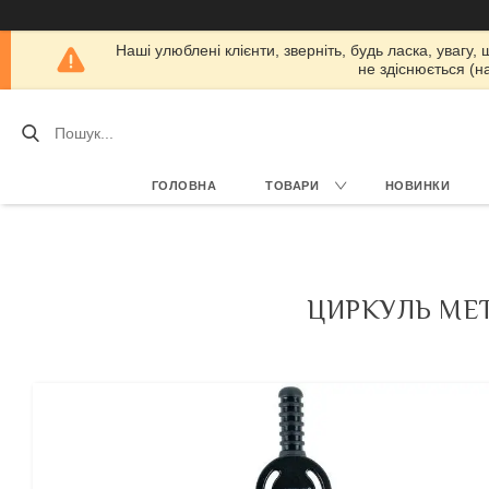
Наші улюблені клієнти, зверніть, будь ласка, увагу,
не здіснюється (н
ГОЛОВНА
ТОВАРИ
НОВИНКИ
ЦИРКУЛЬ МЕТ