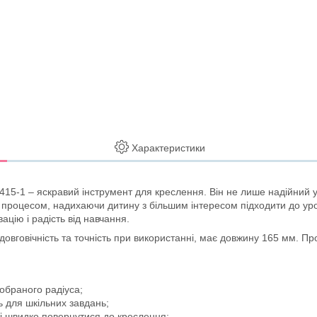
Характеристики
15-1 – яскравий інструмент для креслення. Він не лише надійний у
процесом, надихаючи дитину з більшим інтересом підходити до урокі
цію і радість від навчання.
довговічність та точність при використанні, має довжину 165 мм. Пр
 обраного радіуса;
ь для шкільних завдань;
 і швидко повернутися до креслення;