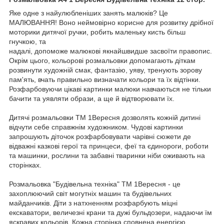
Яке одне з найулюбленіших занять малюків? Це
МАЛЮВАННЯ! Воно неймовірно корисне для розвитку дрібної
моторики дитячої ручки, робить маленьку кисть більш
гнучкою, та
надалі, допоможе малюкові якнайшвидше засвоїти правопис.
Окрім цього, кольорові розмальовки допомагають діткам
розвинути художній смак, фантазію, уяву, тренують зорову
пам'ять, вчать правильно визначати кольори та їх відтінки.
Розфарбовуючи цікаві картинки малюки навчаються не тільки
бачити та уявляти образи, а ще й відтворювати їх.
Дитячі розмальовки ТМ 1Вересня дозволять кожній дитині
відчути себе справжнім художником. Чудові картинки
запрошують діточок розфарбовувати чарівні сюжети де
відважні казкові герої та принцеси, феї та єдинороги, роботи
та машинки, рослини та забавні тваринки ніби оживають на
сторінках.
Розмальовка "Будівельна техніка" ТМ 1Вересня - це
захоплюючий світ могутніх машин та будівельних
майданчиків. Діти з натхненням розфарбують міцні
екскаватори, величезні крани та дужі бульдозери, надаючи їм
яскравих кольорів. Кожна сторінка сповнена енергією,