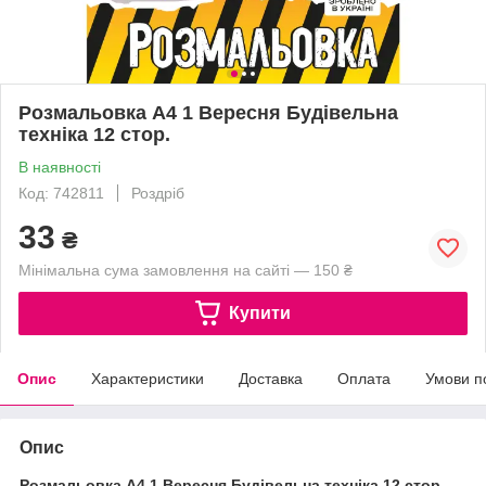
Розмальовка А4 1 Вересня Будівельна
техніка 12 стор.
В наявності
Код: 742811
Роздріб
33
₴
Мінімальна сума замовлення на сайті — 150 ₴
Купити
Опис
Характеристики
Доставка
Оплата
Умови п
Опис
Розмальовка А4 1 Вересня Будівельна техніка 12 стор.