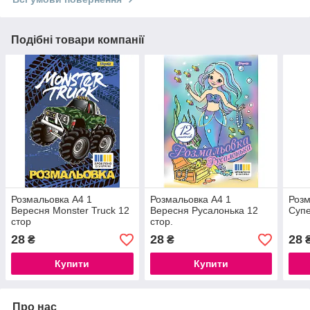
Подібні товари компанії
Розмальовка А4 1
Розмальовка А4 1
Розм
Вересня Monster Truck 12
Вересня Русалонька 12
Супе
стор
стор.
28
28
28
₴
₴
Купити
Купити
Про нас