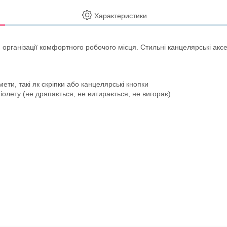
Характеристики
 організації комфортного робочого місця. Стильні канцелярські акс
ети, такі як скріпки або канцелярські кнопки
іолету (не дряпається, не витирається, не вигорає)