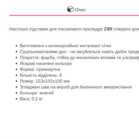
Опис
Настільні підставки для письмового приладдя
ZIBI
створені для
Виготовлені з антикорозійної металевої сітки
Суцільнометалеве дно - не загубляться навіть дрібні предм
Покриття: фарба, стійка до механічних впливів та ультраф
Яскраві насичені кольори
Форма: прямокутна
Кількість відділень: 4
Розмір: 153х102х100 мм
Згладжені шви на виробі для безпечного використання
Кольори: жовтий
Вага: 0,2 кг