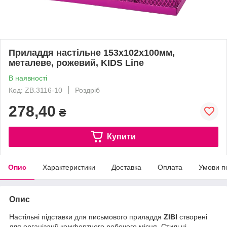
Приладдя настільне 153x102x100мм,
металеве, рожевий, KIDS Line
В наявності
Код: ZB.3116-10
Роздріб
278,40
₴
Купити
Опис
Характеристики
Доставка
Оплата
Умови п
Опис
Настільні підставки для письмового приладдя
ZIBI
створені
для організації комфортного робочого місця. Стильні