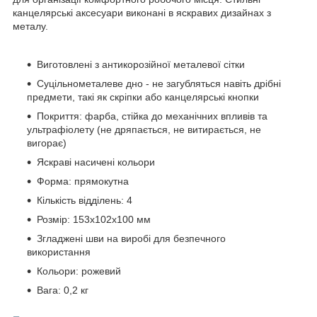
канцелярські аксесуари виконані в яскравих дизайнах з
металу.
Виготовлені з антикорозійної металевої сітки
Суцільнометалеве дно - не загубляться навіть дрібні
предмети, такі як скріпки або канцелярські кнопки
Покриття: фарба, стійка до механічних впливів та
ультрафіолету (не дряпається, не витирається, не
вигорає)
Яскраві насичені кольори
Форма: прямокутна
Кількість відділень: 4
Розмір: 153х102х100 мм
Згладжені шви на виробі для безпечного
використання
Кольори: рожевий
Вага: 0,2 кг