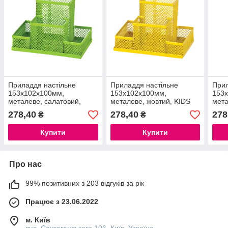
Приладдя настільне
Приладдя настільне
Прил
153x102x100мм,
153x102x100мм,
153
металеве, салатовий,
металеве, жовтий, KIDS
мета
KIDS Line
Line
KIDS
278,40
278,40
278
₴
₴
Купити
Купити
Про нас
99% позитивних з 203 відгуків за рік
Працює з 23.06.2022
м. Київ