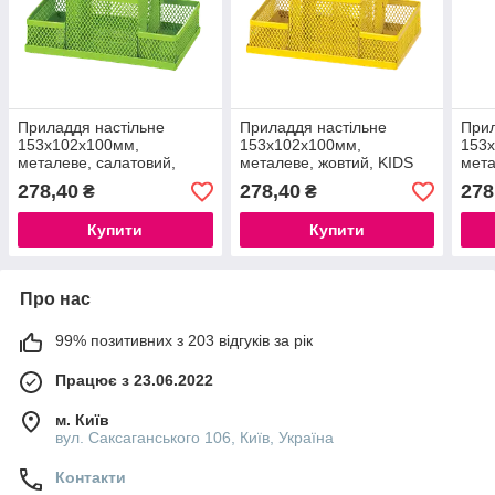
Приладдя настільне
Приладдя настільне
Прил
153x102x100мм,
153x102x100мм,
153
металеве, салатовий,
металеве, жовтий, KIDS
мета
KIDS Line
Line
Line
278,40
278,40
278
₴
₴
Купити
Купити
Про нас
99% позитивних з 203 відгуків за рік
Працює з 23.06.2022
м. Київ
вул. Саксаганського 106, Київ, Україна
Контакти