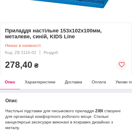
Приладдя настільне 153x102x100мм,
металеве, синій, KIDS Line
Немає в наявності
Код: ZB.3116-02
Роздріб
278,40
₴
Опис
Характеристики
Доставка
Оплата
Умови п
Опис
Настільні підставки для письмового приладдя
ZIBI
створені
для організації комфортного робочого місця. Стильні
канцелярські аксесуари виконані в яскравих дизайнах з
металу.