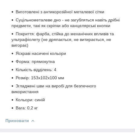
Виготовлені з антикорозійної металевої сітки
Суцільнометалеве дно - не загубляться навіть дрібні
предмети, такі як скріпки або канцелярські кнопки
Покриття: фарба, стійка до механічних впливів та
ультрафіолету (не дряпається, не витирається, не
вигорає)
Яскраві насичені кольори
Форма: прямокутна
Кількість відділень: 4
Розмір: 153х102х100 мм
Згладжені шви на виробі для безпечного
використання
Кольори: синій
Вага: 0,2 кг
Приховати