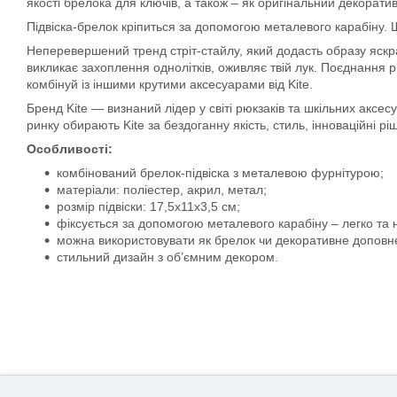
якості брелока для ключів, а також – як оригінальний декорати
Підвіска-брелок кріпиться за допомогою металевого карабіну. Шв
Неперевершений тренд стріт-стайлу, який додасть образу яскраво
викликає захоплення однолітків, оживляє твій лук. Поєднання р
комбінуй із іншими крутими аксесуарами від Kite.
Бренд Kite — визнаний лідер у світі рюкзаків та шкільних аксе
ринку обирають Kite за бездоганну якість, стиль, інноваційні р
Особливості:
комбінований брелок-підвіска з металевою фурнітурою;
матеріали: поліестер, акрил, метал;
розмір підвіски: 17,5x11x3,5 см;
фіксується за допомогою металевого карабіну – легко та н
можна використовувати як брелок чи декоративне доповне
стильний дизайн з об’ємним декором.