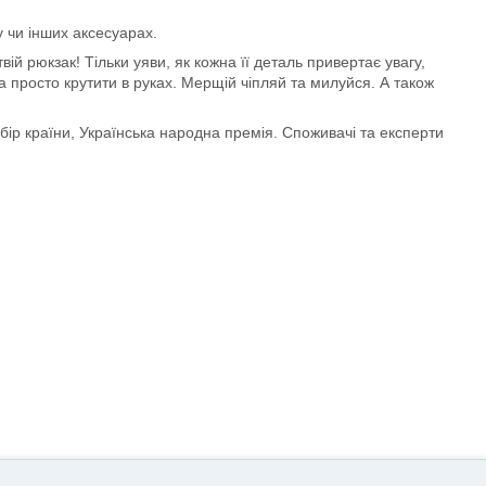
у чи інших аксесуарах.
ій рюкзак! Тільки уяви, як кожна її деталь привертає увагу,
а просто крутити в руках. Мерщій чіпляй та милуйся. А також
ибір країни, Українська народна премія. Споживачі та експерти