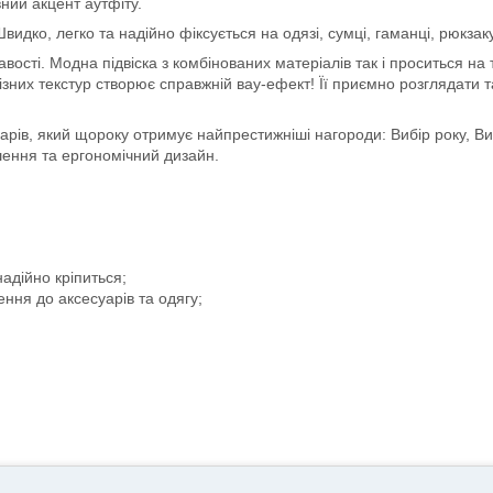
вний акцент аутфіту.
идко, легко та надійно фіксується на одязі, сумці, гаманці, рюкзак
сті. Модна підвіска з комбінованих матеріалів так і проситься на тв
ізних текстур створює справжній вау-ефект! Її приємно розглядати т
суарів, який щороку отримує найпрестижніші нагороди: Вибір року, В
ішення та ергономічний дизайн.
адійно кріпиться;
ння до аксесуарів та одягу;