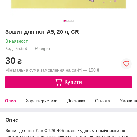
Зошит для нот А5, 20 л, CR
В наявності
Код: 75359
Роздріб
30
₴
Мінімальна сума замовлення на сайті — 150 ₴
Купити
Опис
Характеристики
Доставка
Оплата
Умови п
Опис
Зошит для нот Kite CR26-405 стане чудовим помічником на
уроках музики. Найголовніший маст-хев для вивчення нотної