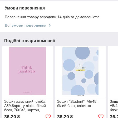
Умови повернення
Повернення товару впродовж 14 днів за домовленістю
Всі умови повернення
Подібні товари компанії
Зошит загальний, скоба,
Зошит "Student", А5/48,
Зоши
А5/48арк., у лінію, білий
білий блок, клітинка
А5/4
блок, 70г/м2, картон,
блок
виб.УФ-лак, Student
лак,
36,20
36,20
36,
₴
₴