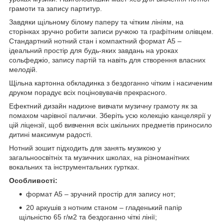
грамоти та запису партитур.
Завдяки щільному білому паперу та чітким лініям, на
сторінках зручно робити записи ручкою та графітним олівцем.
Стандартний нотний стан і компактний формат А5 –
ідеальний простір для будь-яких завдань на уроках
сольфеджіо, запису партій та навіть для створення власних
мелодій.
Щільна картонна обкладинка з бездоганно чітким і насиченим
друком порадує всіх поціновувачів прекрасного.
Ефектний дизайн надихне вивчати музичну грамоту як за
помахом чарівної палички. Зберіть усю колекцію канцелярії у
цій ліцензії, щоб вивчення всіх шкільних предметів приносило
дитині максимум радості.
Нотний зошит підходить для занять музикою у
загальноосвітніх та музичних школах, на різноманітних
вокальних та інструментальних гуртках.
Особливості:
формат А5 – зручний простір для запису нот;
20 аркушів з нотним станом – гладенький папір
щільністю 65 г/м2 та бездоганно чіткі лінії;