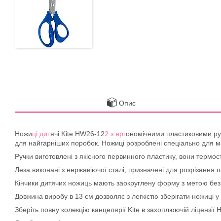
Опис
Ножи
ці дит
ячі Kite HW26-12
2 з ерг
ономічними пластиковими ручк
для найгарніших поробок. Ножиці розроблені спеціально для м
Ручки виготовлені з якісного первинного пластику, вони термост
Леза виконані з нержавіючої сталі, призначені для розрізання п
Кінчики дитячих ножиць мають заокруглену форму з метою без
Довжина виробу в 13 см дозволяє з легкістю зберігати ножиці у
Зберіть повну колекцію канцелярії Kite в захоплюючій ліцензії 