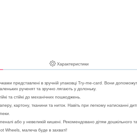
Характеристики
ами представлені в зручній упаковці Try-me-card. Вони допоможуть 
аленьких рученят та зручно лягають у долоньку.
ійкі та стійкі до механічних пошкоджень.
аперу, картону, тканини та ниток. Навіть при легкому натисканні ди
пеки.
 пеналі або у невеликій кишені. Рекомендовано дітям дошкільного та 
Hot Wheels, малеча буде в захваті!